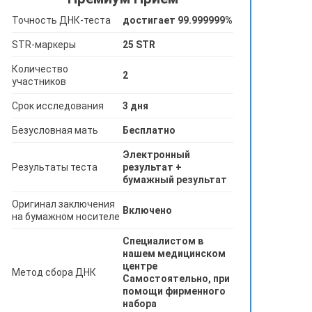
Точность ДНК-теста
достигает 99.999999%
STR-маркеры
25 STR
Количество
2
участников
Срок исследования
3 дня
Безусловная мать
Бесплатно
Электронный
Результаты теста
результат +
бумажный результат
Оригинал заключения
Включено
на бумажном носителе
Специалистом в
нашем медицинском
центре
Метод сбора ДНК
Самостоятельно, при
помощи фирменного
набора