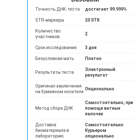
Точность ДНК-теста
достигает 99.999%
STR-маркеры
20 STR
Количество
2
участников
Срок исследования
3 дня
Безусловная мать
Платно
Электронный
Результаты теста
результат
Оригинал заключения
Опционально
на бумажном носителе
Самостоятельно, при
Метод сбора ДНК
помощи ватных
палочек
Доставка
Самостоятельно
биоматериала в
Курьером
лабораторию
опционально